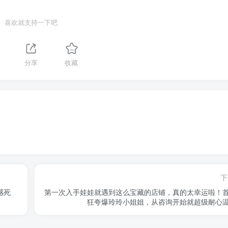
喜欢就支持一下吧
分享
收藏
下
感死
第一次入手娃娃就遇到这么宝藏的店铺，真的太幸运啦！
狂夸爆玲玲小姐姐，从咨询开始就超级耐心温柔 ..