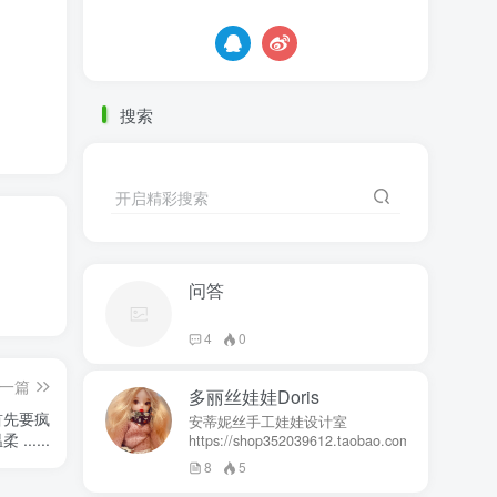
搜索
开启精彩搜索
问答
4
0
一篇
多丽丝娃娃Doris
首先要疯
安蒂妮丝手工娃娃设计室
....
https://shop352039612.taobao.com
8
5