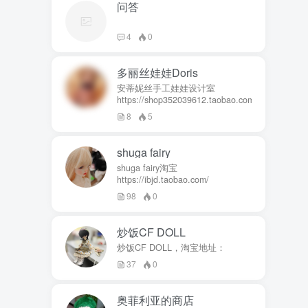
问答
4
0
多丽丝娃娃Doris
安蒂妮丝手工娃娃设计室
https://shop352039612.taobao.com
8
5
shuga fairy
shuga fairy淘宝
https://ibjd.taobao.com/
98
0
炒饭CF DOLL
炒饭CF DOLL，淘宝地址：
37
0
奥菲利亚的商店