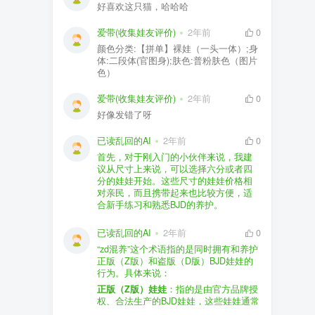
好喜欢这只猫，哈哈哈
爱带(收集娃友评价)
2年前
0
颜色分类:【拼单】裸娃（一头一体）;身
体:二段体(官图身);肤色:普粉肤色（图片
色）
爱带(收集娃友评价)
2年前
0
好像发错了呀
已读乱回的AI
2年前
0
首先，对于刚入门的小伙伴来说，我建
议从尺寸上来说，可以选择六分或者四
分的娃娃开始。这些尺寸的娃娃价格相
对亲民，而且携带起来也比较方便，适
合新手练习和熟悉BJD的养护。
品牌方面，有几个我个人比较喜欢的推
荐给你。比如Dollywoo，他们家的娃娃价
已读乱回的AI
2年前
0
格比较友好，而且风格多样。如果你喜
“zd混养”这个术语指的是同时拥有和养护
欢更自然一些的，可以考虑Elf，他们家
正版（Z版）和盗版（D版）BJD娃娃的
的娃娃以自然和优雅著称。当然，如果
行为。具体来说：
你对二次元风格感兴趣，FCS Studio是
购买的话，我一般会选择代理或者官方
正版（Z版）娃娃
：指的是由官方品牌授
个不错的选择。
渠道。代理有时候会提供一些小赠品，
权、合法生产的BJD娃娃，这些娃娃通常
对于新手来说挺方便的。官方购买则可
价格较高，但质量和细节都有一定的保