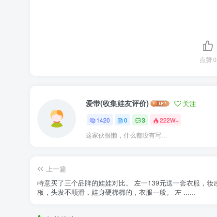
点赞
0
爱带(收集娃友评价)
关注
1420
0
3
222W+
这家伙很懒，什么都没有写...
上一篇
特意买了三个品牌的娃娃对比。 左一139元送一套衣服，妆
板，头发不顺滑，娃身硬梆梆的，衣服一般。 左 ......