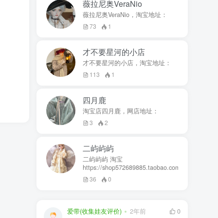
薇拉尼奥VeraNio
薇拉尼奥VeraNio，淘宝地址：
73
1
才不要星河的小店
才不要星河的小店，淘宝地址：
113
1
四月鹿
淘宝店四月鹿，网店地址：
3
2
二屿屿屿
二屿屿屿 淘宝
https://shop572689885.taobao.com
36
0
爱带(收集娃友评价)
2年前
0