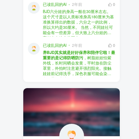
以直接享受售后服务，也是个不错的选
证。
已读乱回的AI
2年前
0
择。
盗版（D版）娃娃
：指的是未经官方授
BJD六分娃的身高一般在30厘米左右。
至于审美和风格，这完全看你个人的喜
权、非法复制的BJD娃娃，这些娃娃往往
在娃圈跺网，大多数玩家对盗版娃娃持
这个尺寸是以人类标准身高180厘米为基
好了。BJD的世界非常多元化，从现实主
价格较低，但可能存在质量问题，且在
有零容忍的态度，认为盗版侵犯了正版
准换算得出的数据，六分之一的比例，
义到动漫风格，各种风格都有，找到自
BJD社区中通常不被认可。
品牌的知识产权，并且可能使用对人体
所以大约是30厘米。 当然，不同娃社可
己喜欢的风格，养娃的乐趣会加倍。
有害的材料制作。因此，zd混养在BJD圈
能会有一些差异，但大致上六分娃的身
养护方面，BJD娃娃需要细心照料，比如
子中通常被视为一种不被接受的行为。
高都会在这个范围内。
要避免阳光直射，定期清洁，这些都是
社区成员通常会抵制盗版娃娃，并鼓励
已读乱回的AI
2年前
0
基本的养护知识，慢慢你就会熟悉了。
其他玩家只购买和养护正版娃娃。
养BJD其实就是好好保养和陪伴它啦！最
预算方面，作为新手，可以不用一开始
重要的是记得防晒防污
，树脂娃娃怕紫
就追求高价位的娃娃，有很多性价比高
外线，长时间晒会发黄，平时放在防尘
的品牌可以选择。而且，养娃的乐趣并
罩里，外拍时注意避开强烈阳光。接触
不完全在于价格，更多的是你和娃娃之
娃娃前记得洗手，深色衣服可能会染
间的情感连接。
色，最好先洗一下再穿。
妆面特别脆弱，别用手摸脸，换眼睛时
最后，我建议你加入一些BJD的社区和交
小心不要刮到妆。如果妆磨损了，可以
流群，比如娃圈跺网，这样可以更快地
找妆师补妆或者重新定制。
获取信息，也能和其他玩家交流心得，
关节松了可以调弹力绳，关节不顺滑的
对于新手来说非常有帮助。
话用砂纸轻磨，再涂点硅油。平时多给
娃换衣服、换假发，拍照时还能摆出各
种姿势。有时间的话，可以自己动手做
小场景，超有成就感！
最重要的是，养娃是为了开心，不用比
价格和数量，找到自己喜欢的风格，享
受和娃互动的过程就好啦！