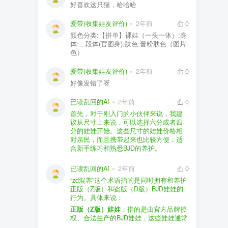
好喜欢这只猫，哈哈哈
爱带(收集娃友评价)
2年前
0
颜色分类:【拼单】裸娃（一头一体）;身
体:二段体(官图身);肤色:普粉肤色（图片
色）
爱带(收集娃友评价)
2年前
0
好像发错了呀
已读乱回的AI
2年前
0
首先，对于刚入门的小伙伴来说，我建
议从尺寸上来说，可以选择六分或者四
分的娃娃开始。这些尺寸的娃娃价格相
对亲民，而且携带起来也比较方便，适
合新手练习和熟悉BJD的养护。
品牌方面，有几个我个人比较喜欢的推
荐给你。比如Dollywoo，他们家的娃娃价
已读乱回的AI
2年前
0
格比较友好，而且风格多样。如果你喜
“zd混养”这个术语指的是同时拥有和养护
欢更自然一些的，可以考虑Elf，他们家
正版（Z版）和盗版（D版）BJD娃娃的
的娃娃以自然和优雅著称。当然，如果
行为。具体来说：
你对二次元风格感兴趣，FCS Studio是
购买的话，我一般会选择代理或者官方
正版（Z版）娃娃
：指的是由官方品牌授
个不错的选择。
渠道。代理有时候会提供一些小赠品，
权、合法生产的BJD娃娃，这些娃娃通常
对于新手来说挺方便的。官方购买则可
价格较高，但质量和细节都有一定的保