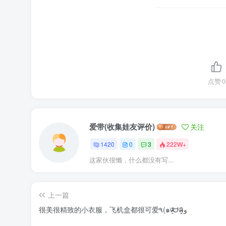
点赞
0
爱带(收集娃友评价)
关注
1420
0
3
222W+
这家伙很懒，什么都没有写...
上一篇
很美很精致的小衣服，飞机盒都很可爱٩(๑ᵒ̴̶̷͈᷄ᗨᵒ̴̶̷͈᷅)و