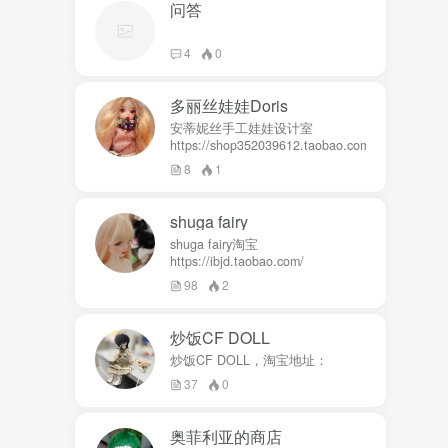
问答
4
0
多丽丝娃娃Doris
安蒂妮丝手工娃娃设计室
https://shop352039612.taobao.com
8
1
shuga fairy
shuga fairy淘宝
https://ibjd.taobao.com/
98
2
炒饭CF DOLL
炒饭CF DOLL，淘宝地址：
37
0
奥菲利亚的商店