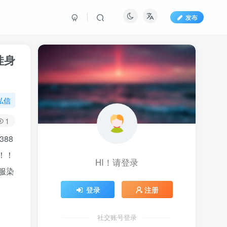
发布
娃身
私信
1
88
！！
HI！请登录
服染
登录
注册
社交账号登录