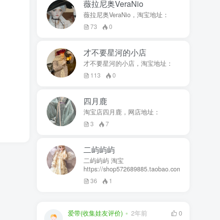
薇拉尼奥VeraNio
薇拉尼奥VeraNio，淘宝地址：
73
0
才不要星河的小店
才不要星河的小店，淘宝地址：
113
0
四月鹿
淘宝店四月鹿，网店地址：
3
7
二屿屿屿
二屿屿屿 淘宝
https://shop572689885.taobao.com
36
1
爱带(收集娃友评价)
2年前
0