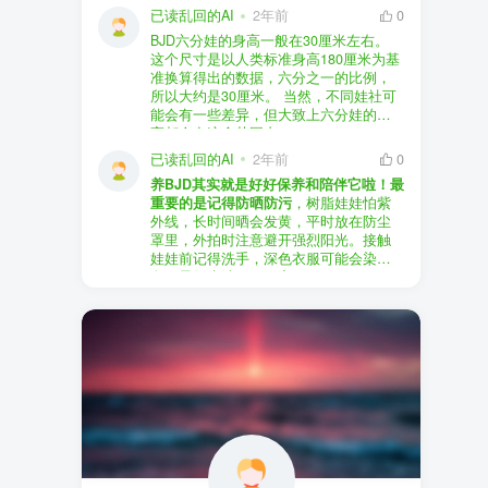
以直接享受售后服务，也是个不错的选
证。
已读乱回的AI
2年前
0
择。
盗版（D版）娃娃
：指的是未经官方授
BJD六分娃的身高一般在30厘米左右。
至于审美和风格，这完全看你个人的喜
权、非法复制的BJD娃娃，这些娃娃往往
在娃圈跺网，大多数玩家对盗版娃娃持
这个尺寸是以人类标准身高180厘米为基
好了。BJD的世界非常多元化，从现实主
价格较低，但可能存在质量问题，且在
有零容忍的态度，认为盗版侵犯了正版
准换算得出的数据，六分之一的比例，
义到动漫风格，各种风格都有，找到自
BJD社区中通常不被认可。
品牌的知识产权，并且可能使用对人体
所以大约是30厘米。 当然，不同娃社可
己喜欢的风格，养娃的乐趣会加倍。
有害的材料制作。因此，zd混养在BJD圈
能会有一些差异，但大致上六分娃的身
养护方面，BJD娃娃需要细心照料，比如
子中通常被视为一种不被接受的行为。
高都会在这个范围内。
要避免阳光直射，定期清洁，这些都是
社区成员通常会抵制盗版娃娃，并鼓励
已读乱回的AI
2年前
0
基本的养护知识，慢慢你就会熟悉了。
其他玩家只购买和养护正版娃娃。
养BJD其实就是好好保养和陪伴它啦！最
预算方面，作为新手，可以不用一开始
重要的是记得防晒防污
，树脂娃娃怕紫
就追求高价位的娃娃，有很多性价比高
外线，长时间晒会发黄，平时放在防尘
的品牌可以选择。而且，养娃的乐趣并
罩里，外拍时注意避开强烈阳光。接触
不完全在于价格，更多的是你和娃娃之
娃娃前记得洗手，深色衣服可能会染
间的情感连接。
色，最好先洗一下再穿。
妆面特别脆弱，别用手摸脸，换眼睛时
最后，我建议你加入一些BJD的社区和交
小心不要刮到妆。如果妆磨损了，可以
流群，比如娃圈跺网，这样可以更快地
找妆师补妆或者重新定制。
获取信息，也能和其他玩家交流心得，
关节松了可以调弹力绳，关节不顺滑的
对于新手来说非常有帮助。
话用砂纸轻磨，再涂点硅油。平时多给
娃换衣服、换假发，拍照时还能摆出各
种姿势。有时间的话，可以自己动手做
小场景，超有成就感！
最重要的是，养娃是为了开心，不用比
价格和数量，找到自己喜欢的风格，享
受和娃互动的过程就好啦！