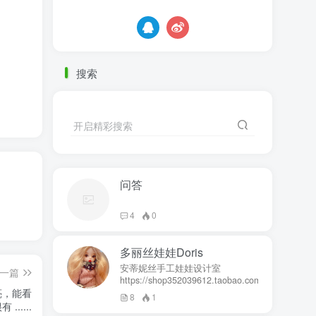
搜索
开启精彩搜索
问答
4
0
多丽丝娃娃Doris
安蒂妮丝手工娃娃设计室
一篇
https://shop352039612.taobao.com
亮，能看
8
1
....