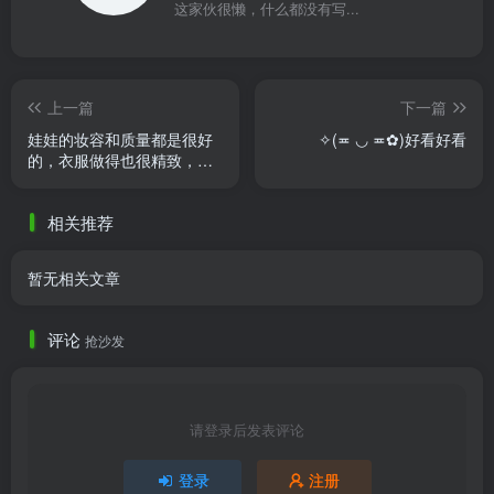
这家伙很懒，什么都没有写...
上一篇
下一篇
娃娃的妆容和质量都是很好
✧(≖ ◡ ≖✿)好看好看
的，衣服做得也很精致，很
漂亮，能看出来商家是在用
心用力的做东西，客服玲玲
相关推荐
很有 ......
暂无相关文章
评论
抢沙发
请登录后发表评论
登录
注册