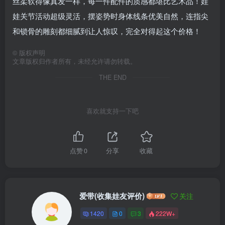
丝柔软得像真发一样，每一件配件的质感都堪比艺术品！娃
娃关节活动超级灵活，摆姿势时身体线条优美自然，连指尖
和锁骨的雕刻都细腻到让人惊叹，完全对得起这个价格！
©
版权声明
文章版权归作者所有，未经允许请勿转载。
THE END
喜欢就支持一下吧
点赞
0
分享
收藏
爱带(收集娃友评价)
关注
1420
0
3
222W+