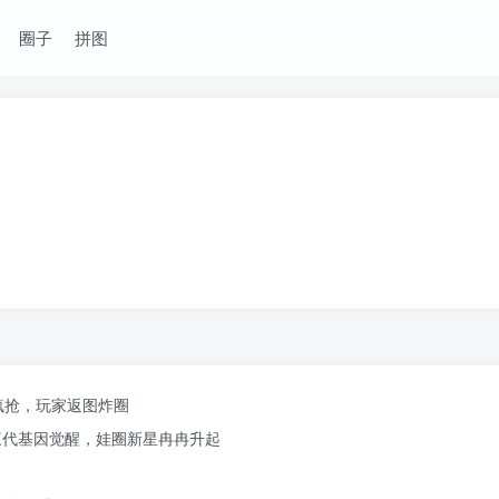
圈子
拼图
定疯抢，玩家返图炸圈
三代基因觉醒，娃圈新星冉冉升起