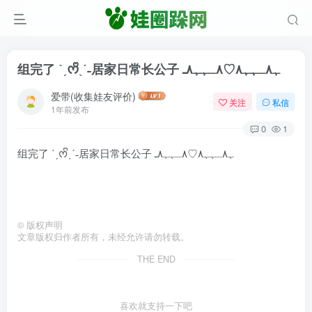
组完了 ˋˏᰔᩚˎˊ˗居家日常长公子 ٨ـﮩﮩ٨ـ♡‎‎ﮩ٨ـﮩﮩ٨
爱带(收集娃友评价)
关注
私信
1年前发布
0
1
组完了 ˋˏᰔᩚˎˊ˗居家日常长公子 ٨ـﮩﮩ٨ـ♡‎‎ﮩ٨ـﮩﮩ٨
©
版权声明
文章版权归作者所有，未经允许请勿转载。
THE END
喜欢就支持一下吧