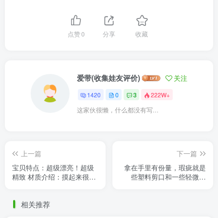
点赞
0
分享
收藏
爱带(收集娃友评价)
关注
1420
0
3
222W+
这家伙很懒，什么都没有写...
上一篇
下一篇
宝贝特点：超级漂亮！超级
拿在手里有份量，瑕疵就是
精致 材质介绍：摸起来很舒
些塑料剪口和一些轻微划
服 客服姐姐玲玲超好，很耐
痕，轻微染色，手脚微微
心的陪我改妆，因为跨年还
弹，无异味，手臂伸直不会
相关推荐
送 ......
掉落，新 ......