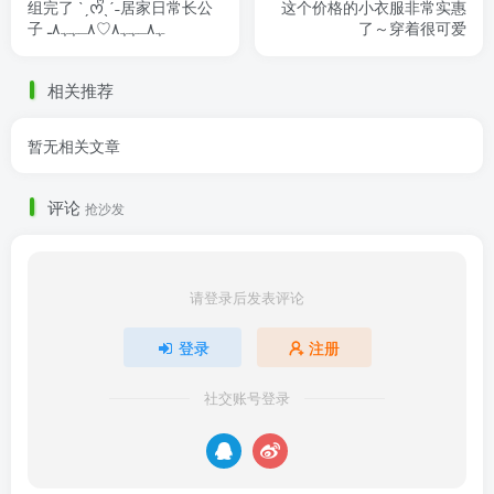
组完了 ˋˏᰔᩚˎˊ˗居家日常长公
这个价格的小衣服非常实惠
子 ٨ـﮩﮩ٨ـ♡‎‎ﮩ٨ـﮩﮩ٨
了～穿着很可爱
相关推荐
暂无相关文章
评论
抢沙发
请登录后发表评论
登录
注册
社交账号登录