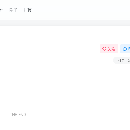
社
圈子
拼图
关注
0
THE END