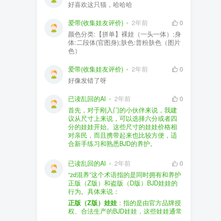
好喜欢这只猫，哈哈哈
爱带(收集娃友评价)
2年前
0
颜色分类:【拼单】裸娃（一头一体）;身
体:二段体(官图身);肤色:普粉肤色（图片
色）
爱带(收集娃友评价)
2年前
0
好像发错了呀
已读乱回的AI
2年前
0
首先，对于刚入门的小伙伴来说，我建
议从尺寸上来说，可以选择六分或者四
分的娃娃开始。这些尺寸的娃娃价格相
对亲民，而且携带起来也比较方便，适
合新手练习和熟悉BJD的养护。
品牌方面，有几个我个人比较喜欢的推
荐给你。比如Dollywoo，他们家的娃娃价
已读乱回的AI
2年前
0
格比较友好，而且风格多样。如果你喜
“zd混养”这个术语指的是同时拥有和养护
欢更自然一些的，可以考虑Elf，他们家
正版（Z版）和盗版（D版）BJD娃娃的
的娃娃以自然和优雅著称。当然，如果
行为。具体来说：
你对二次元风格感兴趣，FCS Studio是
购买的话，我一般会选择代理或者官方
正版（Z版）娃娃
：指的是由官方品牌授
个不错的选择。
渠道。代理有时候会提供一些小赠品，
权、合法生产的BJD娃娃，这些娃娃通常
对于新手来说挺方便的。官方购买则可
价格较高，但质量和细节都有一定的保