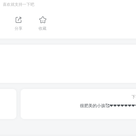
喜欢就支持一下吧
分享
收藏
下
很肥美的小孩🥰❤❤❤❤❤❤❤