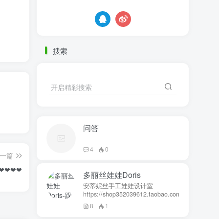
搜索
开启精彩搜索
问答
4
0
一篇
❤❤❤❤
多丽丝娃娃Doris
安蒂妮丝手工娃娃设计室
https://shop352039612.taobao.com
8
1