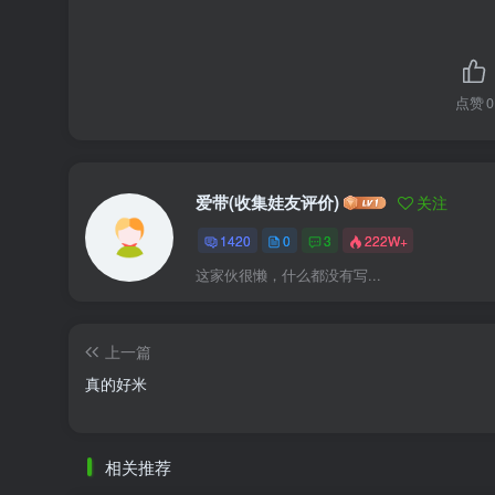
点赞
0
爱带(收集娃友评价)
关注
1420
0
3
222W+
这家伙很懒，什么都没有写...
上一篇
真的好米
相关推荐