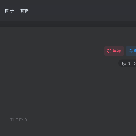
圈子
拼图
关注
0
THE END