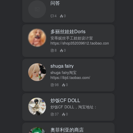
问答
4
0
多丽丝娃娃Doris
安蒂妮丝手工娃娃设计室
https://shop352039612.taobao.com
8
0
shuga fairy
shuga fairy淘宝
https://ibjd.taobao.com/
98
0
炒饭CF DOLL
炒饭CF DOLL，淘宝地址：
37
0
奥菲利亚的商店