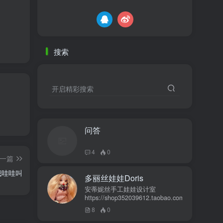
搜索
开启精彩搜索
问答
4
0
一篇
我哇哇叫
多丽丝娃娃Doris
安蒂妮丝手工娃娃设计室
https://shop352039612.taobao.com
8
0