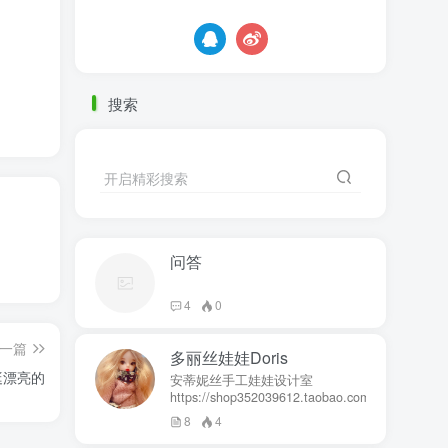
搜索
开启精彩搜索
问答
4
0
一篇
多丽丝娃娃Doris
挺漂亮的
安蒂妮丝手工娃娃设计室
https://shop352039612.taobao.com
8
4