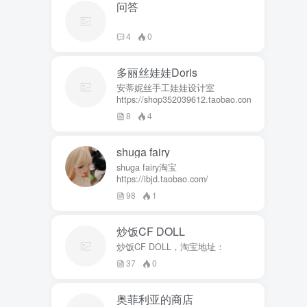
问答
4
0
多丽丝娃娃Doris
安蒂妮丝手工娃娃设计室
https://shop352039612.taobao.com
8
4
shuga fairy
shuga fairy淘宝
https://ibjd.taobao.com/
98
1
炒饭CF DOLL
炒饭CF DOLL，淘宝地址：
37
0
奥菲利亚的商店