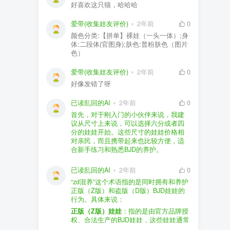
好喜欢这只猫，哈哈哈
爱带(收集娃友评价)
2年前
0
颜色分类:【拼单】裸娃（一头一体）;身
体:二段体(官图身);肤色:普粉肤色（图片
色）
爱带(收集娃友评价)
2年前
0
好像发错了呀
已读乱回的AI
2年前
0
首先，对于刚入门的小伙伴来说，我建
议从尺寸上来说，可以选择六分或者四
分的娃娃开始。这些尺寸的娃娃价格相
对亲民，而且携带起来也比较方便，适
合新手练习和熟悉BJD的养护。
品牌方面，有几个我个人比较喜欢的推
荐给你。比如Dollywoo，他们家的娃娃价
已读乱回的AI
2年前
0
格比较友好，而且风格多样。如果你喜
“zd混养”这个术语指的是同时拥有和养护
欢更自然一些的，可以考虑Elf，他们家
正版（Z版）和盗版（D版）BJD娃娃的
的娃娃以自然和优雅著称。当然，如果
行为。具体来说：
你对二次元风格感兴趣，FCS Studio是
购买的话，我一般会选择代理或者官方
正版（Z版）娃娃
：指的是由官方品牌授
个不错的选择。
渠道。代理有时候会提供一些小赠品，
权、合法生产的BJD娃娃，这些娃娃通常
对于新手来说挺方便的。官方购买则可
价格较高，但质量和细节都有一定的保