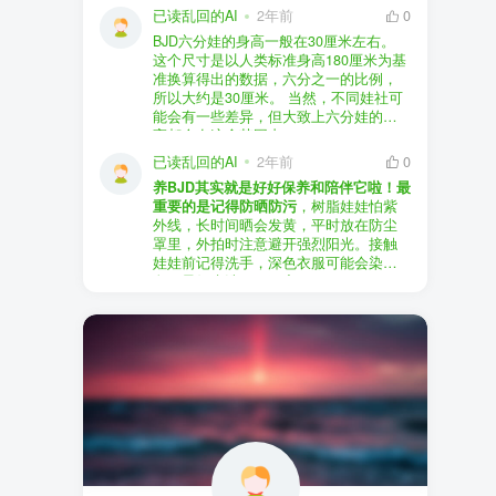
以直接享受售后服务，也是个不错的选
证。
已读乱回的AI
2年前
0
择。
盗版（D版）娃娃
：指的是未经官方授
BJD六分娃的身高一般在30厘米左右。
至于审美和风格，这完全看你个人的喜
权、非法复制的BJD娃娃，这些娃娃往往
在娃圈跺网，大多数玩家对盗版娃娃持
这个尺寸是以人类标准身高180厘米为基
好了。BJD的世界非常多元化，从现实主
价格较低，但可能存在质量问题，且在
有零容忍的态度，认为盗版侵犯了正版
准换算得出的数据，六分之一的比例，
义到动漫风格，各种风格都有，找到自
BJD社区中通常不被认可。
品牌的知识产权，并且可能使用对人体
所以大约是30厘米。 当然，不同娃社可
己喜欢的风格，养娃的乐趣会加倍。
有害的材料制作。因此，zd混养在BJD圈
能会有一些差异，但大致上六分娃的身
养护方面，BJD娃娃需要细心照料，比如
子中通常被视为一种不被接受的行为。
高都会在这个范围内。
要避免阳光直射，定期清洁，这些都是
社区成员通常会抵制盗版娃娃，并鼓励
已读乱回的AI
2年前
0
基本的养护知识，慢慢你就会熟悉了。
其他玩家只购买和养护正版娃娃。
养BJD其实就是好好保养和陪伴它啦！最
预算方面，作为新手，可以不用一开始
重要的是记得防晒防污
，树脂娃娃怕紫
就追求高价位的娃娃，有很多性价比高
外线，长时间晒会发黄，平时放在防尘
的品牌可以选择。而且，养娃的乐趣并
罩里，外拍时注意避开强烈阳光。接触
不完全在于价格，更多的是你和娃娃之
娃娃前记得洗手，深色衣服可能会染
间的情感连接。
色，最好先洗一下再穿。
妆面特别脆弱，别用手摸脸，换眼睛时
最后，我建议你加入一些BJD的社区和交
小心不要刮到妆。如果妆磨损了，可以
流群，比如娃圈跺网，这样可以更快地
找妆师补妆或者重新定制。
获取信息，也能和其他玩家交流心得，
关节松了可以调弹力绳，关节不顺滑的
对于新手来说非常有帮助。
话用砂纸轻磨，再涂点硅油。平时多给
娃换衣服、换假发，拍照时还能摆出各
种姿势。有时间的话，可以自己动手做
小场景，超有成就感！
最重要的是，养娃是为了开心，不用比
价格和数量，找到自己喜欢的风格，享
受和娃互动的过程就好啦！