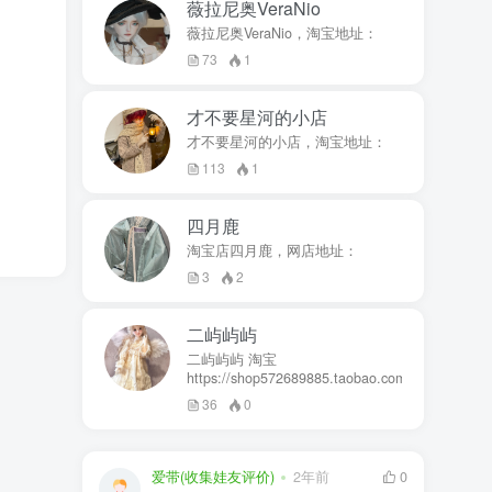
薇拉尼奥VeraNio
薇拉尼奥VeraNio，淘宝地址：
73
1
才不要星河的小店
才不要星河的小店，淘宝地址：
113
1
四月鹿
淘宝店四月鹿，网店地址：
3
2
二屿屿屿
二屿屿屿 淘宝
https://shop572689885.taobao.com
36
0
爱带(收集娃友评价)
2年前
0