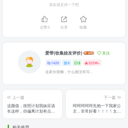
喜欢就支持一下吧
点赞
0
分享
收藏
爱带(收集娃友评价)
关注
1420
0
3
222W+
这家伙很懒，什么都没有写...
上一篇
下一篇
这颜值，按照计划我妹应该
呵呵呵呵呵先抱一下我家公
长这样，但偏离计划有点
主，非常好看！！！！太多
远，她一天玩得不亦乐乎。
东西没到了，以后有缘再拍
此时此刻我想吟诗一首： ～
全身
相关推荐
啊～ ......