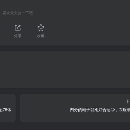
喜欢就支持一下吧
分享
收藏
下
75体
四分的帽子就刚好合适🤤，衣服