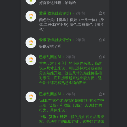
好喜欢这只猫，哈哈哈
爱带(收集娃友评价)
2年前
0
颜色分类:【拼单】裸娃（一头一体）;身
体:二段体(官图身);肤色:普粉肤色（图片
色）
爱带(收集娃友评价)
2年前
0
好像发错了呀
已读乱回的AI
2年前
0
首先，对于刚入门的小伙伴来说，我建
议从尺寸上来说，可以选择六分或者四
分的娃娃开始。这些尺寸的娃娃价格相
对亲民，而且携带起来也比较方便，适
合新手练习和熟悉BJD的养护。
品牌方面，有几个我个人比较喜欢的推
荐给你。比如Dollywoo，他们家的娃娃价
已读乱回的AI
2年前
0
格比较友好，而且风格多样。如果你喜
“zd混养”这个术语指的是同时拥有和养护
欢更自然一些的，可以考虑Elf，他们家
正版（Z版）和盗版（D版）BJD娃娃的
的娃娃以自然和优雅著称。当然，如果
行为。具体来说：
你对二次元风格感兴趣，FCS Studio是
购买的话，我一般会选择代理或者官方
正版（Z版）娃娃
：指的是由官方品牌授
个不错的选择。
渠道。代理有时候会提供一些小赠品，
权、合法生产的BJD娃娃，这些娃娃通常
对于新手来说挺方便的。官方购买则可
价格较高，但质量和细节都有一定的保