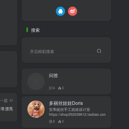
搜索
开启精彩搜索
问答
4
0
一篇
多丽丝娃娃Doris
非常漂亮
安蒂妮丝手工娃娃设计室
https://shop352039612.taobao.com
8
0