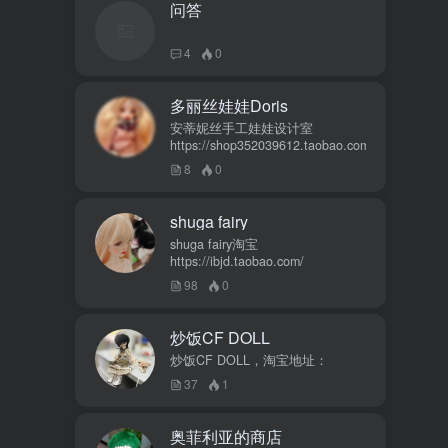
问答
4
0
多丽丝娃娃Doris
安蒂妮丝手工娃娃设计室
https://shop352039612.taobao.com
8
0
shuga fairy
shuga fairy淘宝
https://ibjd.taobao.com/
98
0
炒饭CF DOLL
炒饭CF DOLL，淘宝地址：
37
1
奥菲利亚的商店