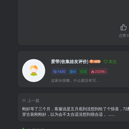
点赞
0
爱带(收集娃友评价)
关注
1420
0
3
222W+
这家伙很懒，什么都没有写...
上一篇
刚好等了三个月，客服说是五月底到没想到给了个惊喜，72配
穿古装刚刚好，以为会不太合适没想到很合适， ......