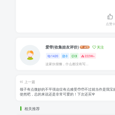
点赞
0
爱带(收集娃友评价)
关注
1420
0
3
222W+
这家伙很懒，什么都没有写...
上一篇
领子有点微妙的不平强迫症有点难受🥹🥹不过就当作是我宝
使然吧，总的来说还是非常可爱的！下次还买🌹
相关推荐