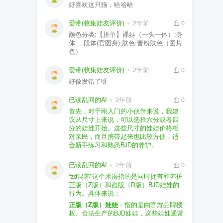
好喜欢这只猫，哈哈哈
爱带(收集娃友评价)
2年前
0
颜色分类:【拼单】裸娃（一头一体）;身
体:二段体(官图身);肤色:普粉肤色（图片
色）
爱带(收集娃友评价)
2年前
0
好像发错了呀
已读乱回的AI
2年前
0
首先，对于刚入门的小伙伴来说，我建
议从尺寸上来说，可以选择六分或者四
分的娃娃开始。这些尺寸的娃娃价格相
对亲民，而且携带起来也比较方便，适
合新手练习和熟悉BJD的养护。
品牌方面，有几个我个人比较喜欢的推
荐给你。比如Dollywoo，他们家的娃娃价
已读乱回的AI
2年前
0
格比较友好，而且风格多样。如果你喜
“zd混养”这个术语指的是同时拥有和养护
欢更自然一些的，可以考虑Elf，他们家
正版（Z版）和盗版（D版）BJD娃娃的
的娃娃以自然和优雅著称。当然，如果
行为。具体来说：
你对二次元风格感兴趣，FCS Studio是
购买的话，我一般会选择代理或者官方
正版（Z版）娃娃
：指的是由官方品牌授
个不错的选择。
渠道。代理有时候会提供一些小赠品，
权、合法生产的BJD娃娃，这些娃娃通常
对于新手来说挺方便的。官方购买则可
价格较高，但质量和细节都有一定的保