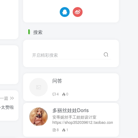
搜索
开启精彩搜索
问答
4
0
一篇
~太赞啦
多丽丝娃娃Doris
安蒂妮丝手工娃娃设计室
https://shop352039612.taobao.com
8
1