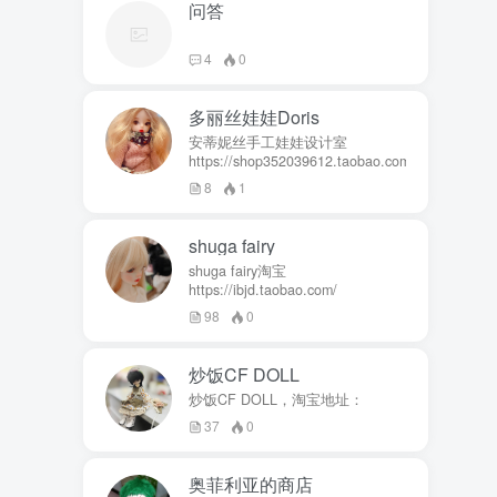
问答
4
0
多丽丝娃娃Doris
安蒂妮丝手工娃娃设计室
https://shop352039612.taobao.com
8
1
shuga fairy
shuga fairy淘宝
https://ibjd.taobao.com/
98
0
炒饭CF DOLL
炒饭CF DOLL，淘宝地址：
37
0
奥菲利亚的商店