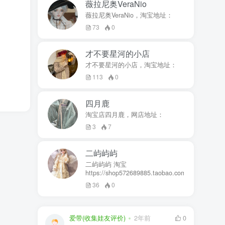
薇拉尼奥VeraNio
薇拉尼奥VeraNio，淘宝地址：
73
0
才不要星河的小店
才不要星河的小店，淘宝地址：
113
0
四月鹿
淘宝店四月鹿，网店地址：
3
7
二屿屿屿
二屿屿屿 淘宝
https://shop572689885.taobao.com
36
0
爱带(收集娃友评价)
2年前
0