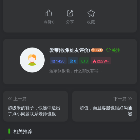
点赞
0
分享
收藏
爱带(收集娃友评价)
关注
1420
0
3
222W+
这家伙很懒，什么都没有写...
上一篇
下一篇
超级米的鞋子，快递中途出
超值，而且客服也很好沟通
了点小问题联系老师也很快
🥰
解决了，实物质量很好超值
相关推荐