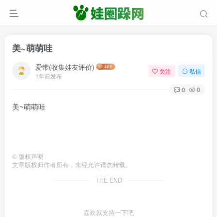
美~萌萌哇
爱带(收集娃友评价)
关注
私信
1年前发布
0
0
美~萌萌哇
©
版权声明
文章版权归作者所有，未经允许请勿转载。
THE END
喜欢就支持一下吧