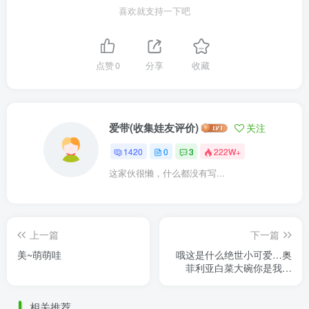
喜欢就支持一下吧
点赞
0
分享
收藏
爱带(收集娃友评价)
关注
1420
0
3
222W+
这家伙很懒，什么都没有写...
上一篇
下一篇
美~萌萌哇
哦这是什么绝世小可爱…奥
菲利亚白菜大碗你是我的
神！！把6分姬袖挪给12分
小鼻嘎了、当罩裙穿，秒变
相关推荐
......