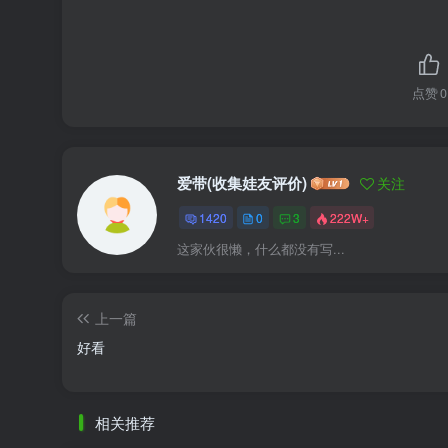
点赞
0
爱带(收集娃友评价)
关注
1420
0
3
222W+
这家伙很懒，什么都没有写...
上一篇
好看
相关推荐