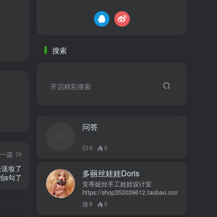
搜索
开启精彩搜索
问答
4
0
一篇
去送妆了
多丽丝娃娃Doris
拍s勾了
安蒂妮丝手工娃娃设计室
https://shop352039612.taobao.com
8
0