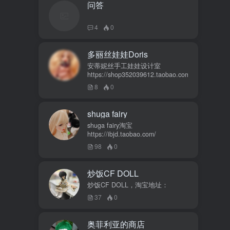
问答
4
0
多丽丝娃娃Doris
安蒂妮丝手工娃娃设计室
https://shop352039612.taobao.com
8
0
shuga fairy
shuga fairy淘宝
https://ibjd.taobao.com/
98
0
炒饭CF DOLL
炒饭CF DOLL，淘宝地址：
37
0
奥菲利亚的商店