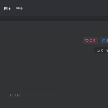
圈子
拼图
关注
0
THE END