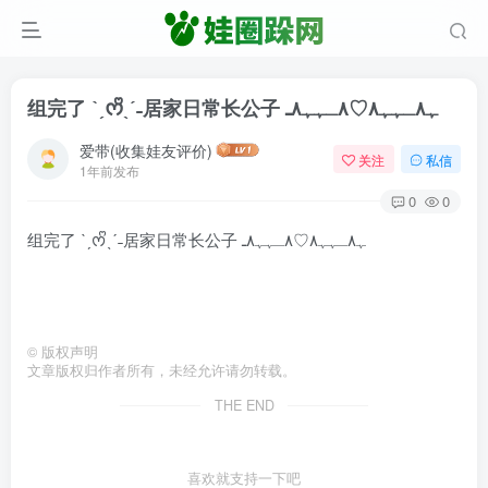
组完了 ˋˏᰔᩚˎˊ˗居家日常长公子 ٨ـﮩﮩ٨ـ♡‎‎ﮩ٨ـﮩﮩ٨
爱带(收集娃友评价)
关注
私信
1年前发布
0
0
组完了 ˋˏᰔᩚˎˊ˗居家日常长公子 ٨ـﮩﮩ٨ـ♡‎‎ﮩ٨ـﮩﮩ٨
©
版权声明
文章版权归作者所有，未经允许请勿转载。
THE END
喜欢就支持一下吧