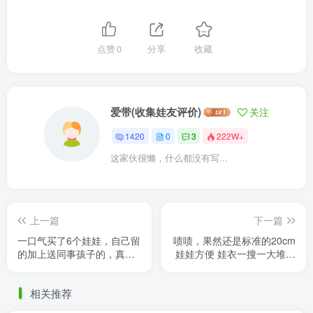
点赞
0
分享
收藏
爱带(收集娃友评价)
关注
1420
0
3
222W+
这家伙很懒，什么都没有写...
上一篇
下一篇
一口气买了6个娃娃，自己留
啧啧，果然还是标准的20cm
的加上送同事孩子的，真的
娃娃方便 娃衣一搜一大堆合
都太好看太喜欢啦，新转粉
身的很呐~
哦～谢谢烊烊的耐心推荐～
相关推荐
嗯 ......