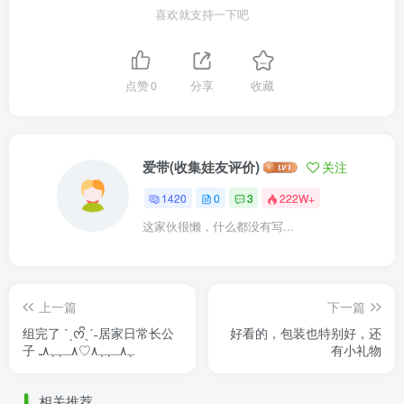
喜欢就支持一下吧
点赞
0
分享
收藏
爱带(收集娃友评价)
关注
1420
0
3
222W+
这家伙很懒，什么都没有写...
上一篇
下一篇
组完了 ˋˏᰔᩚˎˊ˗居家日常长公
好看的，包装也特别好，还
子 ٨ـﮩﮩ٨ـ♡‎‎ﮩ٨ـﮩﮩ٨
有小礼物
相关推荐