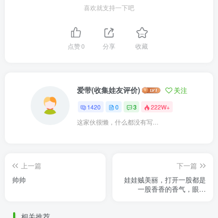
喜欢就支持一下吧
点赞
0
分享
收藏
爱带(收集娃友评价)
关注
1420
0
3
222W+
这家伙很懒，什么都没有写...
上一篇
下一篇
帅帅
娃娃贼美丽，打开一股都是
一股香香的香气，眼睛
blingbling的，衣服很华丽。
换了套古风造型也很美。感
相关推荐
谢静静 ......