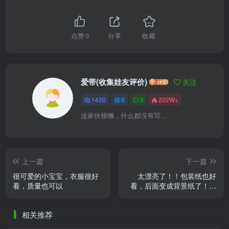
点赞
0
分享
收藏
爱带(收集娃友评价)
关注
1420
0
3
222W+
这家伙很懒，什么都没有写...
上一篇
下一篇
很可爱的小宝宝，衣服很好
太漂亮了！！包装纸也好
看，质量也可以
看，后面变成背景纸了！！
光是内搭衬裙就已经很出片
了
相关推荐