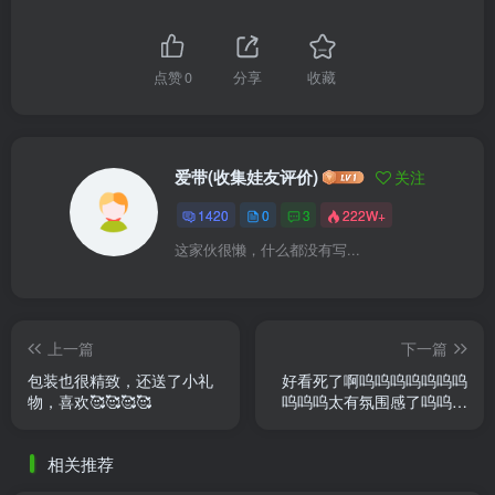
点赞
0
分享
收藏
爱带(收集娃友评价)
关注
1420
0
3
222W+
这家伙很懒，什么都没有写...
上一篇
下一篇
包装也很精致，还送了小礼
好看死了啊呜呜呜呜呜呜呜
物，喜欢🥰🥰🥰🥰
呜呜呜太有氛围感了呜呜呜
呜呜呜呜呜呜呜呜呜
相关推荐