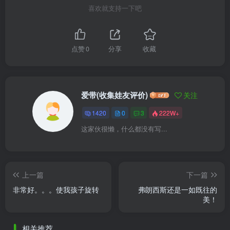
喜欢就支持一下吧
点赞
0
分享
收藏
爱带(收集娃友评价)
关注
1420
0
3
222W+
这家伙很懒，什么都没有写...
上一篇
下一篇
非常好。。。使我孩子旋转
弗朗西斯还是一如既往的
美！
相关推荐