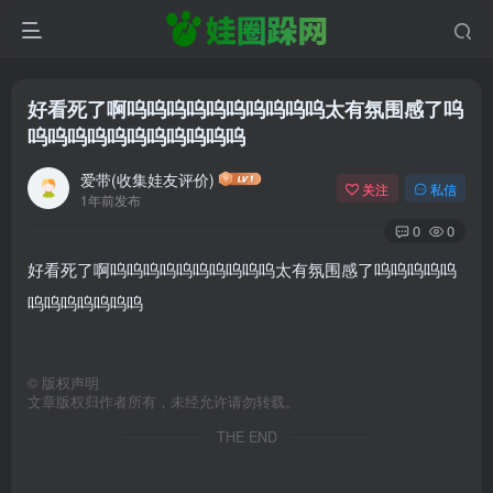
好看死了啊呜呜呜呜呜呜呜呜呜呜太有氛围感了呜
呜呜呜呜呜呜呜呜呜呜呜
爱带(收集娃友评价)
关注
私信
1年前发布
0
0
好看死了啊呜呜呜呜呜呜呜呜呜呜太有氛围感了呜呜呜呜呜
呜呜呜呜呜呜呜
©
版权声明
文章版权归作者所有，未经允许请勿转载。
THE END