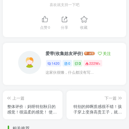
喜欢就支持一下吧
点赞
0
分享
收藏
爱带(收集娃友评价)
关注
1420
0
3
222W+
这家伙很懒，什么都没有写...
上一篇
下一篇
整体评价：妈呀特别秋日的
特别的帅啊质感很不错！孩
感觉！很温柔的感觉！ 使用
子穿上变身高贵王子，就是
手感：布料很软，摸着很舒
这个披风拍照的时候老掉不
服很厚实，内衬很有弹性直
知道咋固定
相关推荐
接 ......