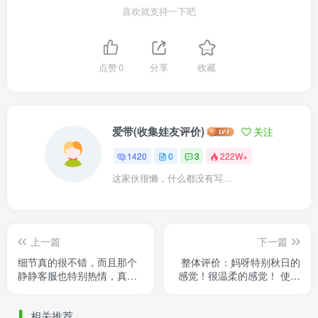
喜欢就支持一下吧
点赞
0
分享
收藏
爱带(收集娃友评价)
关注
1420
0
3
222W+
这家伙很懒，什么都没有写...
上一篇
下一篇
细节真的很不错，而且那个
整体评价：妈呀特别秋日的
静静客服也特别热情，真心
感觉！很温柔的感觉！ 使用
推荐他们家，到时候就知道
手感：布料很软，摸着很舒
他的质量有多好啦
服很厚实，内衬很有弹性直
相关推荐
接 ......