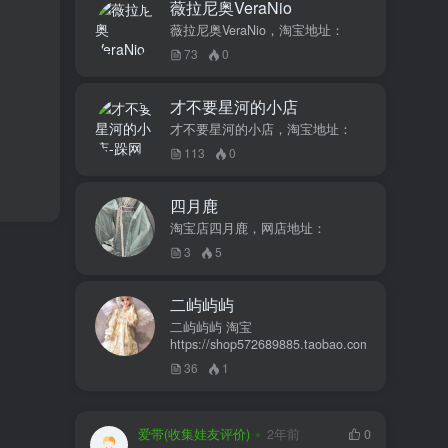
薇拉尼奥VeraNio
薇拉尼奥VeraNio，淘宝地址：
73
0
才不要星河的小店
才不要星河的小店，淘宝地址：
113
0
四月鹿
淘宝店四月鹿，网店地址：
3
5
二屿屿屿
二屿屿屿 淘宝
https://shop572689885.taobao.com
36
1
爱带(收集娃友评价)
2年前
0