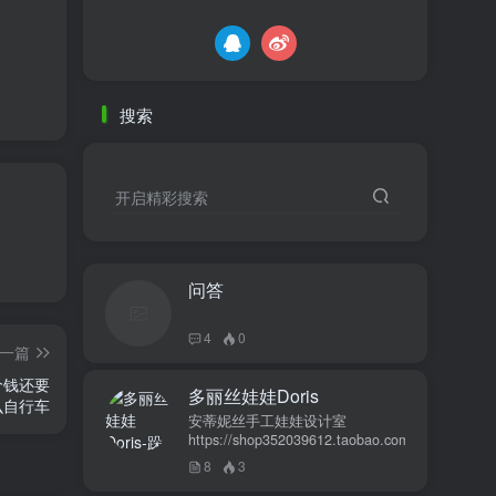
搜索
开启精彩搜索
问答
4
0
一篇
价钱还要
多丽丝娃娃Doris
么自行车
安蒂妮丝手工娃娃设计室
https://shop352039612.taobao.com
8
3