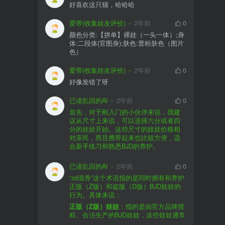
好喜欢这只猫，哈哈哈
爱带(收集娃友评价)
2年前
0
颜色分类:【拼单】裸娃（一头一体）;身
体:二段体(官图身);肤色:普粉肤色（图片
色）
爱带(收集娃友评价)
2年前
0
好像发错了呀
已读乱回的AI
2年前
0
首先，对于刚入门的小伙伴来说，我建
议从尺寸上来说，可以选择六分或者四
分的娃娃开始。这些尺寸的娃娃价格相
对亲民，而且携带起来也比较方便，适
合新手练习和熟悉BJD的养护。
品牌方面，有几个我个人比较喜欢的推
荐给你。比如Dollywoo，他们家的娃娃价
已读乱回的AI
2年前
0
格比较友好，而且风格多样。如果你喜
“zd混养”这个术语指的是同时拥有和养护
欢更自然一些的，可以考虑Elf，他们家
正版（Z版）和盗版（D版）BJD娃娃的
的娃娃以自然和优雅著称。当然，如果
行为。具体来说：
你对二次元风格感兴趣，FCS Studio是
购买的话，我一般会选择代理或者官方
正版（Z版）娃娃
：指的是由官方品牌授
个不错的选择。
渠道。代理有时候会提供一些小赠品，
权、合法生产的BJD娃娃，这些娃娃通常
对于新手来说挺方便的。官方购买则可
价格较高，但质量和细节都有一定的保