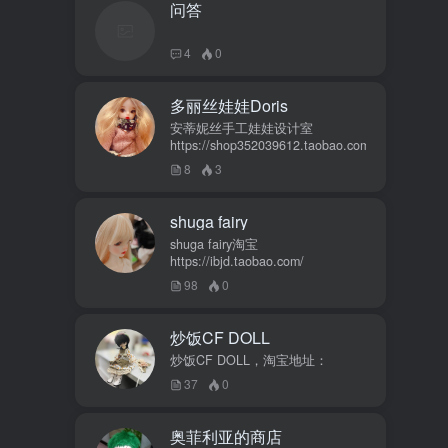
问答
4
0
多丽丝娃娃Doris
安蒂妮丝手工娃娃设计室
https://shop352039612.taobao.com
8
3
shuga fairy
shuga fairy淘宝
https://ibjd.taobao.com/
98
0
炒饭CF DOLL
炒饭CF DOLL，淘宝地址：
37
0
奥菲利亚的商店