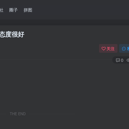
社
圈子
拼图
态度很好
关注
0
THE END