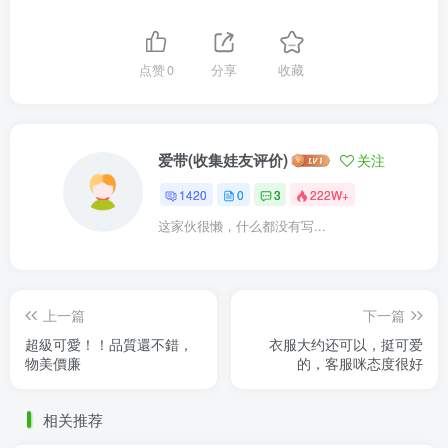
点赞
0
分享
收藏
爱带(收集娃友评价)
关注
1420
0
3
222W+
这家伙很懒，什么都没有写...
上一篇
下一篇
超級可愛！！品質還不錯，
衣服大约还可以，挺可爱
物美價廉
的，客服咪态度很好
相关推荐