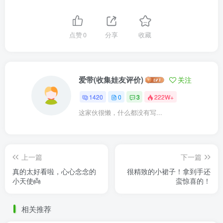
点赞
0
分享
收藏
爱带(收集娃友评价)
关注
1420
0
3
222W+
这家伙很懒，什么都没有写...
上一篇
下一篇
真的太好看啦，心心念念的
很精致的小裙子！拿到手还
小天使👼
蛮惊喜的！
相关推荐