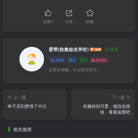
点赞
0
分享
收藏
爱带(收集娃友评价)
关注
1420
0
3
222W+
这家伙很懒，什么都没有写...
上一篇
下一篇
终于买到梦情了🫶🏻
衣服特别可爱，物流也很
快，看看返图吧
相关推荐