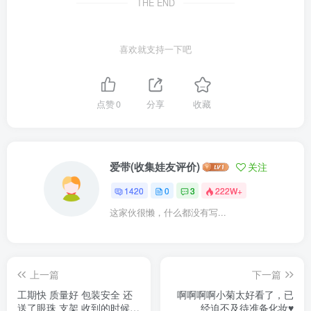
THE END
喜欢就支持一下吧
点赞
0
分享
收藏
爱带(收集娃友评价)
关注
1420
0
3
222W+
这家伙很懒，什么都没有写...
上一篇
下一篇
工期快 质量好 包装安全 还
啊啊啊啊小菊太好看了，已
送了眼珠 支架 收到的时候后
经迫不及待准备化妆♥