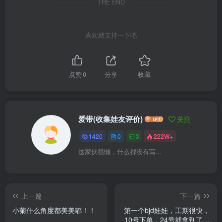
THE END
喜欢就支持一下吧
点赞
0
分享
收藏
爱带(收集娃友评价)
关注
1420
0
3
222W+
这家伙很懒，什么都没有写...
上一篇
下一篇
小菊什么角度都美美嘟！！
第一个bjd娃娃，工期很快，
10号下单，24号就拿到了，