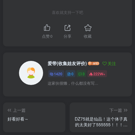
喜欢就支持一下吧
点赞
0
分享
收藏
爱带(收集娃友评价)
关注
1420
0
3
222W+
这家伙很懒，什么都没有写...
上一篇
下一篇
好看好看～
DZ75就是仙品！这个体子真
的太美好了555555！！！喵
汪还是很可爱的～遇到问题