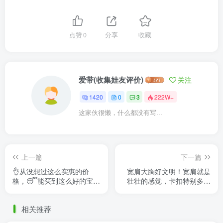
点赞
0
分享
收藏
爱带(收集娃友评价)
关注
1420
0
3
222W+
这家伙很懒，什么都没有写...
上一篇
下一篇
👌从没想过这么实惠的价
宽肩大胸好文明！宽肩就是
格，😴能买到这么好的宝
壮壮的感觉，卡扣特别多，
贝，😃性价比非常高，我很
关节很长，基本上什么动作
喜欢哦😃
都能卡住。原厂筋也很紧。
相关推荐