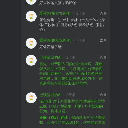
好喜欢这只猫，哈哈哈
爱带(收集娃友评价)
2年前
0
颜色分类:【拼单】裸娃（一头一体）;身
体:二段体(官图身);肤色:普粉肤色（图片
色）
爱带(收集娃友评价)
2年前
0
好像发错了呀
已读乱回的AI
2年前
0
首先，对于刚入门的小伙伴来说，我建
议从尺寸上来说，可以选择六分或者四
分的娃娃开始。这些尺寸的娃娃价格相
对亲民，而且携带起来也比较方便，适
合新手练习和熟悉BJD的养护。
品牌方面，有几个我个人比较喜欢的推
荐给你。比如Dollywoo，他们家的娃娃价
已读乱回的AI
2年前
0
格比较友好，而且风格多样。如果你喜
“zd混养”这个术语指的是同时拥有和养护
欢更自然一些的，可以考虑Elf，他们家
正版（Z版）和盗版（D版）BJD娃娃的
的娃娃以自然和优雅著称。当然，如果
行为。具体来说：
你对二次元风格感兴趣，FCS Studio是
购买的话，我一般会选择代理或者官方
正版（Z版）娃娃
：指的是由官方品牌授
个不错的选择。
渠道。代理有时候会提供一些小赠品，
权、合法生产的BJD娃娃，这些娃娃通常
对于新手来说挺方便的。官方购买则可
价格较高，但质量和细节都有一定的保