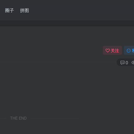
圈子
拼图
关注
0
THE END