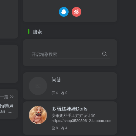
搜索
开启精彩搜索
问答
4
0
一篇
gl熊妹
多丽丝娃娃Doris
.....
安蒂妮丝手工娃娃设计室
https://shop352039612.taobao.com
8
4