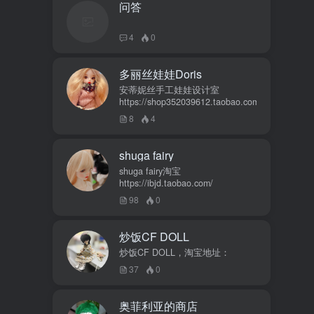
问答
4
0
多丽丝娃娃Doris
安蒂妮丝手工娃娃设计室
https://shop352039612.taobao.com
8
4
shuga fairy
shuga fairy淘宝
https://ibjd.taobao.com/
98
0
炒饭CF DOLL
炒饭CF DOLL，淘宝地址：
37
0
奥菲利亚的商店