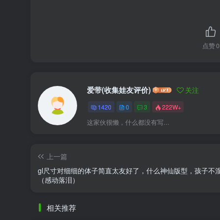
点赞
0
爱带(收集娃友评价)
关注
1420
0
3
222W+
这家伙很懒，什么都没有写...
上一篇
gl尺寸对细细的体子简直太友好了，什么神仙版型，孩子不
（感动落泪）
相关推荐