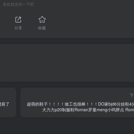
喜欢就支持一下吧
分享
收藏
下
溜肩了
超萌的鞋子！！！！做工也很棒！！！DO家bjd6分娃鞋4分
大力力p20制服鞋Roman罗曼meng小呜胖点 Roman .