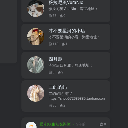
薇拉尼奥VeraNio
薇拉尼奥VeraNio，淘宝地址：
73
0
才不要星河的小店
才不要星河的小店，淘宝地址：
113
1
四月鹿
淘宝店四月鹿，网店地址：
3
9
二屿屿屿
二屿屿屿 淘宝
https://shop572689885.taobao.com
36
2
爱带(收集娃友评价)
2年前
0