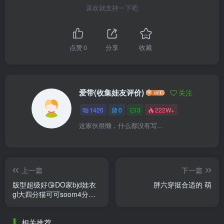
喜欢就支持一下吧
点赞
0
分享
收藏
爱带(收集娃友评价)
关注
1420
0
3
222W+
这家伙很懒，什么都没有写...
上一篇
下一篇
版型超级好😘DO家bjd娃衣
胖六穿挺合适的 萌
gl大四分猫可可soom4分维
密mdd dfh cd2制服akili 衬衣
禁灰做好打底_大小描述_大
相关推荐
4分 ......