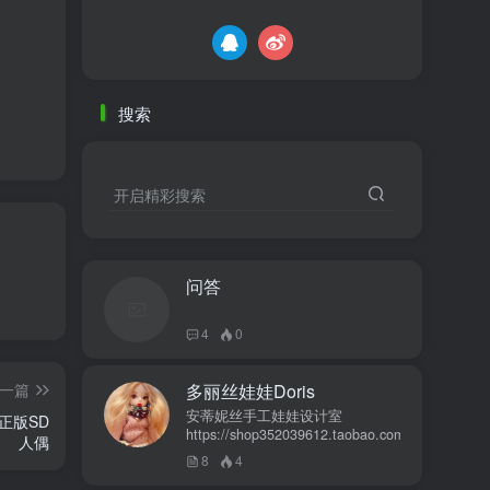
搜索
开启精彩搜索
问答
4
0
一篇
多丽丝娃娃Doris
安蒂妮丝手工娃娃设计室
方正版SD
https://shop352039612.taobao.com
人偶
8
4