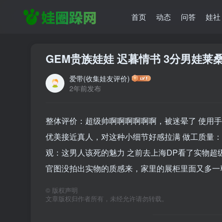
首页
动态
问答
娃社
GEM贵族娃娃 迟暮情书 3分男娃莱
爱带(收集娃友评价)
2年前发布
整体评价：超级帅啊啊啊啊啊啊，被迷晕了 使用
优美接近真人，对这种小细节好感拉满 做工质量
观：这男人该死的魅力 之前去上海DP看了实物
官图没拍出实物的质感来，家里的展柜里面又多一
©
版权声明
文章版权归作者所有，未经允许请勿转载。