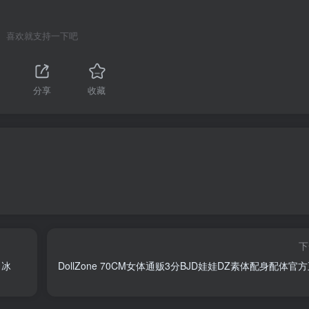
喜欢就支持一下吧
分享
收藏
下
 冰
DollZone 70CM女体通贩3分BJD娃娃DZ素体配身配体官