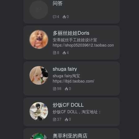
问答
4
0
多丽丝娃娃Doris
安蒂妮丝手工娃娃设计室
https://shop352039612.taobao.com
8
4
shuga fairy
shuga fairy淘宝
https://ibjd.taobao.com/
98
0
炒饭CF DOLL
炒饭CF DOLL，淘宝地址：
37
0
奥菲利亚的商店