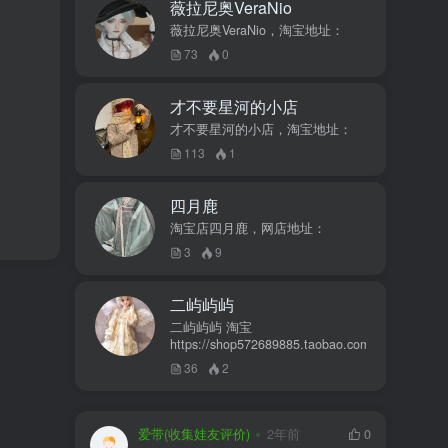
薇拉尼奥VeraNio
薇拉尼奥VeraNio，淘宝地址：
73
0
才不要星河的小店
才不要星河的小店，淘宝地址：
113
1
四月鹿
淘宝店四月鹿，网店地址：
3
9
二屿屿屿
二屿屿屿 淘宝
https://shop572689885.taobao.com
36
2
爱带(收集娃友评价)
2年前
0