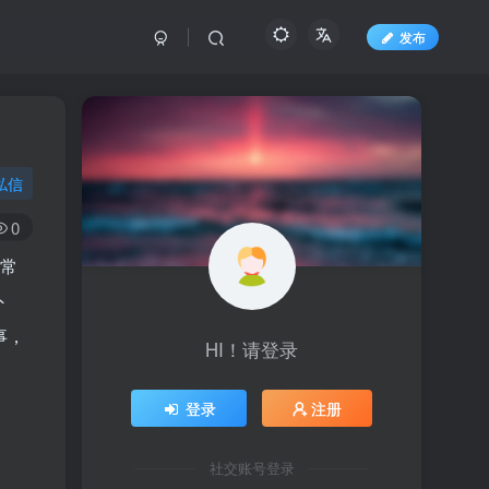
发布
私信
0
非常
外
事，
HI！请登录
登录
注册
社交账号登录