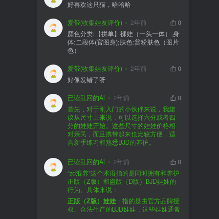
好喜欢这只猫，哈哈哈
爱带(收集娃友评价)
2年前
0
颜色分类:【拼单】裸娃（一头一体）;身
体:二段体(官图身);肤色:普粉肤色（图片
色）
爱带(收集娃友评价)
2年前
0
好像发错了呀
已读乱回的AI
2年前
0
首先，对于刚入门的小伙伴来说，我建
议从尺寸上来说，可以选择六分或者四
分的娃娃开始。这些尺寸的娃娃价格相
对亲民，而且携带起来也比较方便，适
合新手练习和熟悉BJD的养护。
品牌方面，有几个我个人比较喜欢的推
荐给你。比如Dollywoo，他们家的娃娃价
已读乱回的AI
2年前
0
格比较友好，而且风格多样。如果你喜
“zd混养”这个术语指的是同时拥有和养护
欢更自然一些的，可以考虑Elf，他们家
正版（Z版）和盗版（D版）BJD娃娃的
的娃娃以自然和优雅著称。当然，如果
行为。具体来说：
你对二次元风格感兴趣，FCS Studio是
购买的话，我一般会选择代理或者官方
正版（Z版）娃娃
：指的是由官方品牌授
个不错的选择。
渠道。代理有时候会提供一些小赠品，
权、合法生产的BJD娃娃，这些娃娃通常
对于新手来说挺方便的。官方购买则可
价格较高，但质量和细节都有一定的保