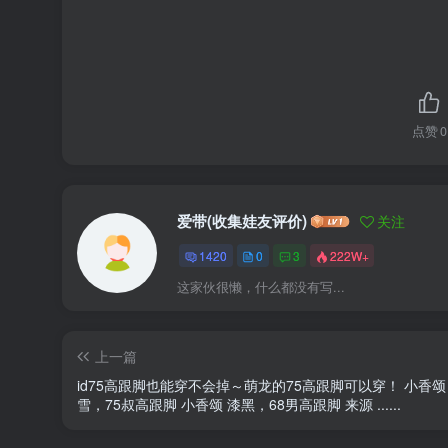
点赞
0
爱带(收集娃友评价)
关注
1420
0
3
222W+
这家伙很懒，什么都没有写...
上一篇
id75高跟脚也能穿不会掉～萌龙的75高跟脚可以穿！ 小香颂
雪，75叔高跟脚 小香颂 漆黑，68男高跟脚 来源 ......