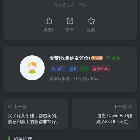
喜欢就支持一下吧
点赞
0
分享
收藏
爱带(收集娃友评价)
关注
1420
0
3
222W+
这家伙很懒，什么都没有写...
上一篇
下一篇
买了好几个娃，都超美的。
道恩 Dawn,BJD娃
质感和脸上的妆都非常好。
娃,ASDOLL天使工
房,DL416031 4分娃娃
相关推荐