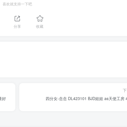
喜欢就支持一下吧
分享
收藏
下
量好
四分女-念念 DL423101 BJD娃娃 as天使工房