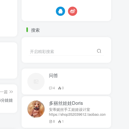
搜索
开启精彩搜索
问答
4
0
一篇
 4分娃娃
多丽丝娃娃Doris
安蒂妮丝手工娃娃设计室
https://shop352039612.taobao.com
8
1