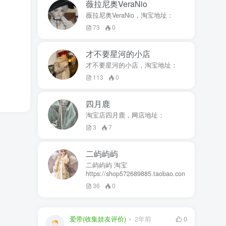
薇拉尼奥VeraNio
薇拉尼奥VeraNio，淘宝地址：
73
0
才不要星河的小店
才不要星河的小店，淘宝地址：
113
0
四月鹿
淘宝店四月鹿，网店地址：
3
7
二屿屿屿
二屿屿屿 淘宝
https://shop572689885.taobao.com
36
0
爱带(收集娃友评价)
2年前
0