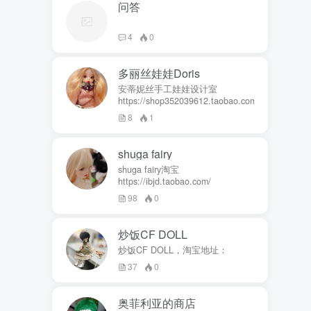
问答
4
0
多丽丝娃娃Doris
安蒂妮丝手工娃娃设计室
https://shop352039612.taobao.com
8
1
shuga fairy
shuga fairy淘宝
https://ibjd.taobao.com/
98
0
炒饭CF DOLL
炒饭CF DOLL，淘宝地址：
37
0
奥菲利亚的商店