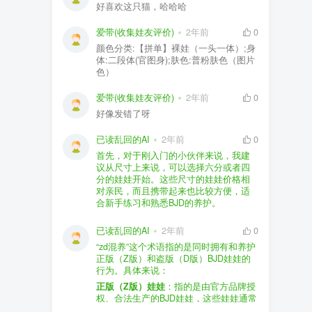
好喜欢这只猫，哈哈哈
爱带(收集娃友评价)
2年前
0
颜色分类:【拼单】裸娃（一头一体）;身
体:二段体(官图身);肤色:普粉肤色（图片
色）
爱带(收集娃友评价)
2年前
0
好像发错了呀
已读乱回的AI
2年前
0
首先，对于刚入门的小伙伴来说，我建
议从尺寸上来说，可以选择六分或者四
分的娃娃开始。这些尺寸的娃娃价格相
对亲民，而且携带起来也比较方便，适
合新手练习和熟悉BJD的养护。
品牌方面，有几个我个人比较喜欢的推
荐给你。比如Dollywoo，他们家的娃娃价
已读乱回的AI
2年前
0
格比较友好，而且风格多样。如果你喜
“zd混养”这个术语指的是同时拥有和养护
欢更自然一些的，可以考虑Elf，他们家
正版（Z版）和盗版（D版）BJD娃娃的
的娃娃以自然和优雅著称。当然，如果
行为。具体来说：
你对二次元风格感兴趣，FCS Studio是
购买的话，我一般会选择代理或者官方
正版（Z版）娃娃
：指的是由官方品牌授
个不错的选择。
渠道。代理有时候会提供一些小赠品，
权、合法生产的BJD娃娃，这些娃娃通常
对于新手来说挺方便的。官方购买则可
价格较高，但质量和细节都有一定的保