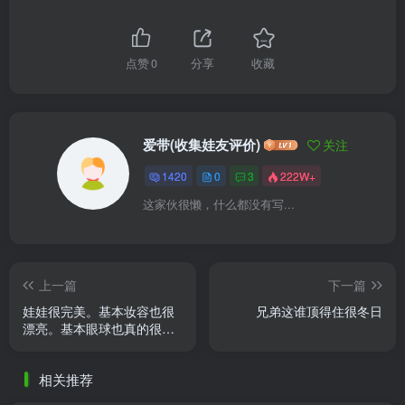
点赞
0
分享
收藏
爱带(收集娃友评价)
关注
1420
0
3
222W+
这家伙很懒，什么都没有写...
上一篇
下一篇
娃娃很完美。基本妆容也很
兄弟这谁顶得住很冬日
漂亮。基本眼球也真的很
帅。😍😍
相关推荐