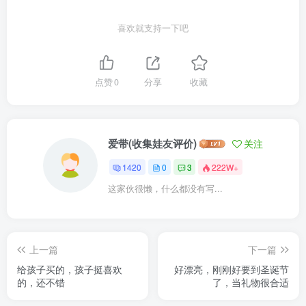
喜欢就支持一下吧
点赞
0
分享
收藏
爱带(收集娃友评价)
关注
1420
0
3
222W+
这家伙很懒，什么都没有写...
上一篇
下一篇
给孩子买的，孩子挺喜欢
好漂亮，刚刚好要到圣诞节
的，还不错
了，当礼物很合适