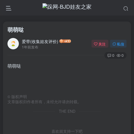
萌萌哒
爱带(收集娃友评价)
关注
私信
1年前发布
0
0
萌萌哒
©
版权声明
文章版权归作者所有，未经允许请勿转载。
THE END
喜欢就支持一下吧