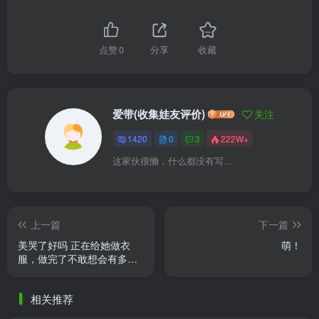
点赞
0
分享
收藏
爱带(收集娃友评价)
关注
1420
0
3
222W+
这家伙很懒，什么都没有写...
上一篇
下一篇
美哭了好吗 正在给她做衣
萌！
服，做完了不敢想会有多好
看
相关推荐