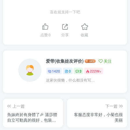
喜欢就支持一下吧
点赞
0
分享
收藏
爱带(收集娃友评价)
关注
1420
0
3
222W+
这家伙很懒，什么都没有写...
上一篇
下一篇
魚妹終於有身體了🎉 溫莎體
客服态度非常好，小菊也很
自立可動真的很好，包裝紮
美丽
實官箱美還有包被，很有拆