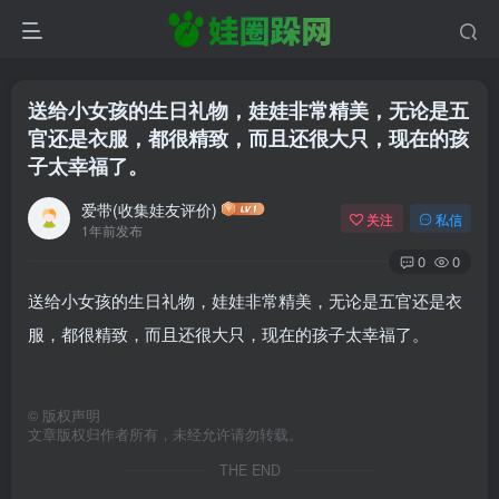
送给小女孩的生日礼物，娃娃非常精美，无论是五
官还是衣服，都很精致，而且还很大只，现在的孩
子太幸福了。
爱带(收集娃友评价)
关注
私信
1年前发布
0
0
送给小女孩的生日礼物，娃娃非常精美，无论是五官还是衣
服，都很精致，而且还很大只，现在的孩子太幸福了。
©
版权声明
文章版权归作者所有，未经允许请勿转载。
THE END