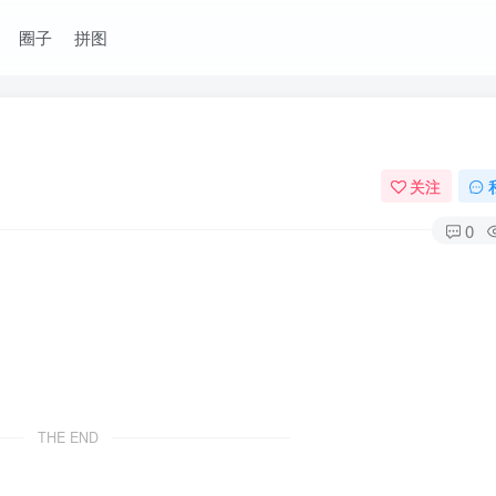
圈子
拼图
关注
0
THE END