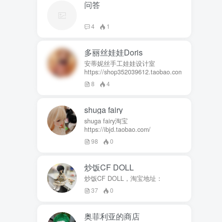
问答
4
1
多丽丝娃娃Doris
安蒂妮丝手工娃娃设计室
https://shop352039612.taobao.com
8
4
shuga fairy
shuga fairy淘宝
https://ibjd.taobao.com/
98
0
炒饭CF DOLL
炒饭CF DOLL，淘宝地址：
37
0
奥菲利亚的商店