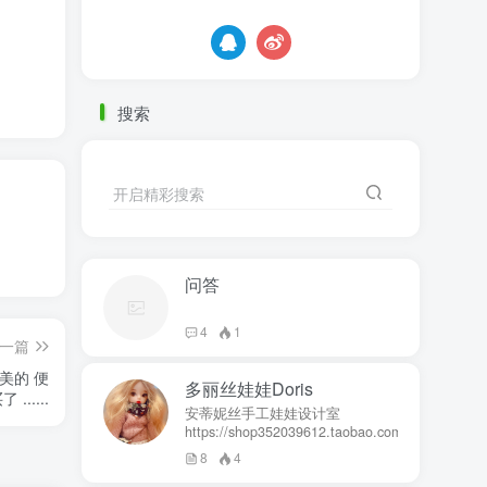
搜索
开启精彩搜索
问答
4
1
一篇
美的 便
多丽丝娃娃Doris
.....
安蒂妮丝手工娃娃设计室
https://shop352039612.taobao.com
8
4