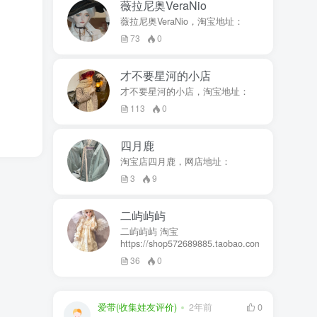
薇拉尼奥VeraNio
薇拉尼奥VeraNio，淘宝地址：
73
0
才不要星河的小店
才不要星河的小店，淘宝地址：
113
0
四月鹿
淘宝店四月鹿，网店地址：
3
9
二屿屿屿
二屿屿屿 淘宝
https://shop572689885.taobao.com
36
0
爱带(收集娃友评价)
2年前
0