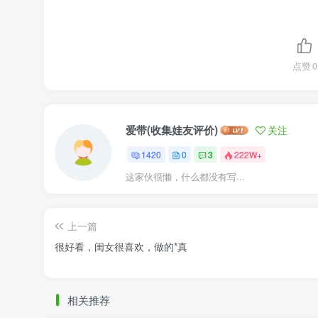
点赞
0
爱带(收集娃友评价)
关注
1420
0
3
222W+
这家伙很懒，什么都没有写...
上一篇
很好看，闺女很喜欢，做的*真
相关推荐