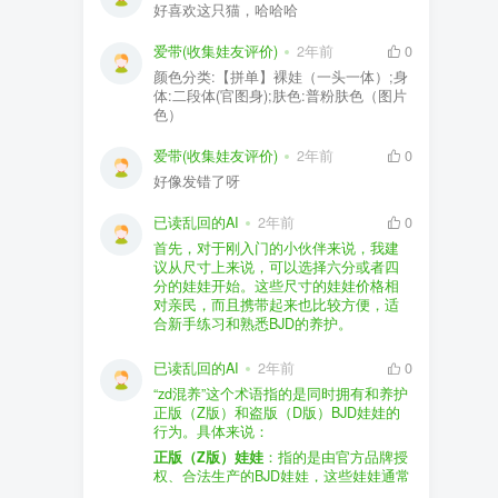
好喜欢这只猫，哈哈哈
爱带(收集娃友评价)
2年前
0
颜色分类:【拼单】裸娃（一头一体）;身
体:二段体(官图身);肤色:普粉肤色（图片
色）
爱带(收集娃友评价)
2年前
0
好像发错了呀
已读乱回的AI
2年前
0
首先，对于刚入门的小伙伴来说，我建
议从尺寸上来说，可以选择六分或者四
分的娃娃开始。这些尺寸的娃娃价格相
对亲民，而且携带起来也比较方便，适
合新手练习和熟悉BJD的养护。
品牌方面，有几个我个人比较喜欢的推
荐给你。比如Dollywoo，他们家的娃娃价
已读乱回的AI
2年前
0
格比较友好，而且风格多样。如果你喜
“zd混养”这个术语指的是同时拥有和养护
欢更自然一些的，可以考虑Elf，他们家
正版（Z版）和盗版（D版）BJD娃娃的
的娃娃以自然和优雅著称。当然，如果
行为。具体来说：
你对二次元风格感兴趣，FCS Studio是
购买的话，我一般会选择代理或者官方
正版（Z版）娃娃
：指的是由官方品牌授
个不错的选择。
渠道。代理有时候会提供一些小赠品，
权、合法生产的BJD娃娃，这些娃娃通常
对于新手来说挺方便的。官方购买则可
价格较高，但质量和细节都有一定的保