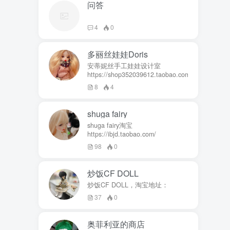
问答
4
0
多丽丝娃娃Doris
安蒂妮丝手工娃娃设计室
https://shop352039612.taobao.com
8
4
shuga fairy
shuga fairy淘宝
https://ibjd.taobao.com/
98
0
炒饭CF DOLL
炒饭CF DOLL，淘宝地址：
37
0
奥菲利亚的商店