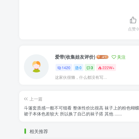
点赞
0
爱带(收集娃友评价)
关注
1420
0
3
222W+
这家伙很懒，什么都没有写...
上一篇
斗篷套质感一般不可细看 整体性价比很高 袜子上的粉色蝴
裙子本体色差较大 所以换了自己的袜子搭 其他 ......
相关推荐