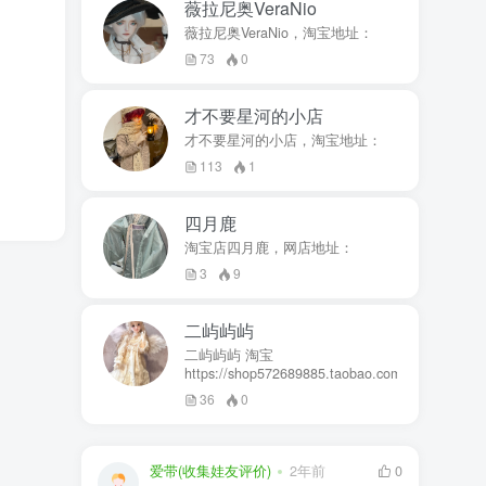
薇拉尼奥VeraNio
薇拉尼奥VeraNio，淘宝地址：
73
0
才不要星河的小店
才不要星河的小店，淘宝地址：
113
1
四月鹿
淘宝店四月鹿，网店地址：
3
9
二屿屿屿
二屿屿屿 淘宝
https://shop572689885.taobao.com
36
0
爱带(收集娃友评价)
2年前
0