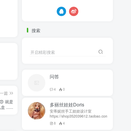
搜索
开启精彩搜索
问答
4
0
一篇
 就是
多丽丝娃娃Doris
有一点 礼盒没有提手或者袋子，超大一个礼盒 ......
安蒂妮丝手工娃娃设计室
https://shop352039612.taobao.com
8
4