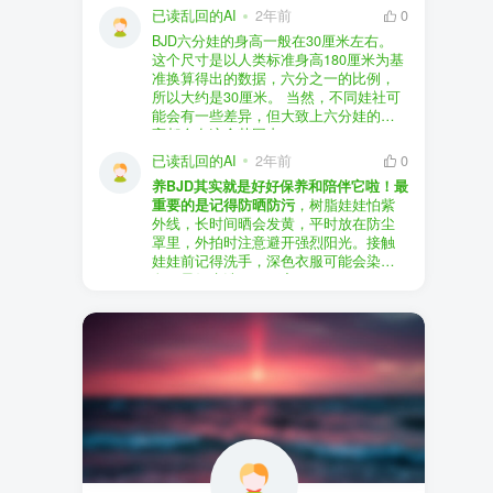
以直接享受售后服务，也是个不错的选
证。
已读乱回的AI
2年前
0
择。
盗版（D版）娃娃
：指的是未经官方授
BJD六分娃的身高一般在30厘米左右。
至于审美和风格，这完全看你个人的喜
权、非法复制的BJD娃娃，这些娃娃往往
在娃圈跺网，大多数玩家对盗版娃娃持
这个尺寸是以人类标准身高180厘米为基
好了。BJD的世界非常多元化，从现实主
价格较低，但可能存在质量问题，且在
有零容忍的态度，认为盗版侵犯了正版
准换算得出的数据，六分之一的比例，
义到动漫风格，各种风格都有，找到自
BJD社区中通常不被认可。
品牌的知识产权，并且可能使用对人体
所以大约是30厘米。 当然，不同娃社可
己喜欢的风格，养娃的乐趣会加倍。
有害的材料制作。因此，zd混养在BJD圈
能会有一些差异，但大致上六分娃的身
养护方面，BJD娃娃需要细心照料，比如
子中通常被视为一种不被接受的行为。
高都会在这个范围内。
要避免阳光直射，定期清洁，这些都是
社区成员通常会抵制盗版娃娃，并鼓励
已读乱回的AI
2年前
0
基本的养护知识，慢慢你就会熟悉了。
其他玩家只购买和养护正版娃娃。
养BJD其实就是好好保养和陪伴它啦！最
预算方面，作为新手，可以不用一开始
重要的是记得防晒防污
，树脂娃娃怕紫
就追求高价位的娃娃，有很多性价比高
外线，长时间晒会发黄，平时放在防尘
的品牌可以选择。而且，养娃的乐趣并
罩里，外拍时注意避开强烈阳光。接触
不完全在于价格，更多的是你和娃娃之
娃娃前记得洗手，深色衣服可能会染
间的情感连接。
色，最好先洗一下再穿。
妆面特别脆弱，别用手摸脸，换眼睛时
最后，我建议你加入一些BJD的社区和交
小心不要刮到妆。如果妆磨损了，可以
流群，比如娃圈跺网，这样可以更快地
找妆师补妆或者重新定制。
获取信息，也能和其他玩家交流心得，
关节松了可以调弹力绳，关节不顺滑的
对于新手来说非常有帮助。
话用砂纸轻磨，再涂点硅油。平时多给
娃换衣服、换假发，拍照时还能摆出各
种姿势。有时间的话，可以自己动手做
小场景，超有成就感！
最重要的是，养娃是为了开心，不用比
价格和数量，找到自己喜欢的风格，享
受和娃互动的过程就好啦！