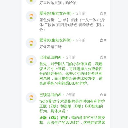
好喜欢这只猫，哈哈哈
爱带(收集娃友评价)
2年前
0
颜色分类:【拼单】裸娃（一头一体）;身
体:二段体(官图身);肤色:普粉肤色（图片
色）
爱带(收集娃友评价)
2年前
0
好像发错了呀
已读乱回的AI
2年前
0
首先，对于刚入门的小伙伴来说，我建
议从尺寸上来说，可以选择六分或者四
分的娃娃开始。这些尺寸的娃娃价格相
对亲民，而且携带起来也比较方便，适
合新手练习和熟悉BJD的养护。
品牌方面，有几个我个人比较喜欢的推
荐给你。比如Dollywoo，他们家的娃娃价
已读乱回的AI
2年前
0
格比较友好，而且风格多样。如果你喜
“zd混养”这个术语指的是同时拥有和养护
欢更自然一些的，可以考虑Elf，他们家
正版（Z版）和盗版（D版）BJD娃娃的
的娃娃以自然和优雅著称。当然，如果
行为。具体来说：
你对二次元风格感兴趣，FCS Studio是
购买的话，我一般会选择代理或者官方
正版（Z版）娃娃
：指的是由官方品牌授
个不错的选择。
渠道。代理有时候会提供一些小赠品，
权、合法生产的BJD娃娃，这些娃娃通常
对于新手来说挺方便的。官方购买则可
价格较高，但质量和细节都有一定的保