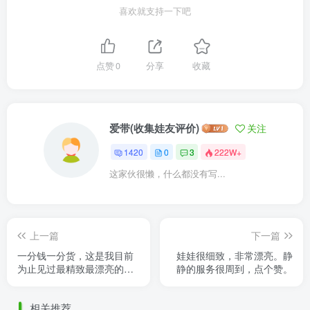
喜欢就支持一下吧
点赞
0
分享
收藏
爱带(收集娃友评价)
关注
1420
0
3
222W+
这家伙很懒，什么都没有写...
上一篇
下一篇
一分钱一分货，这是我目前
娃娃很细致，非常漂亮。静
为止见过最精致最漂亮的娃
静的服务很周到，点个赞。
娃，服装用料也不错，蕾丝
部分柔软不扎手，送小朋友
相关推荐
必备 ......