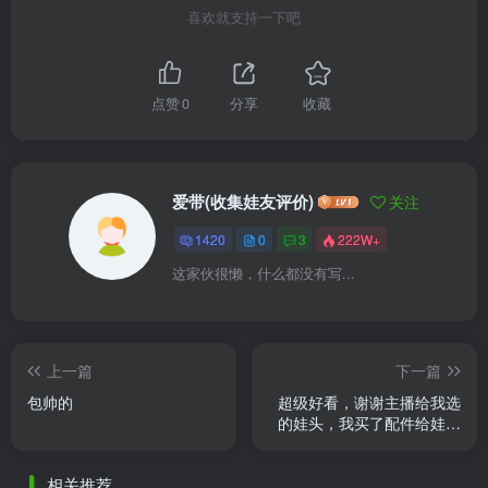
喜欢就支持一下吧
点赞
0
分享
收藏
爱带(收集娃友评价)
关注
1420
0
3
222W+
这家伙很懒，什么都没有写...
上一篇
下一篇
包帅的
超级好看，谢谢主播给我选
的娃头，我买了配件给娃娃
搭❤️，晚上拍光线不太好，
实物好好看！
相关推荐