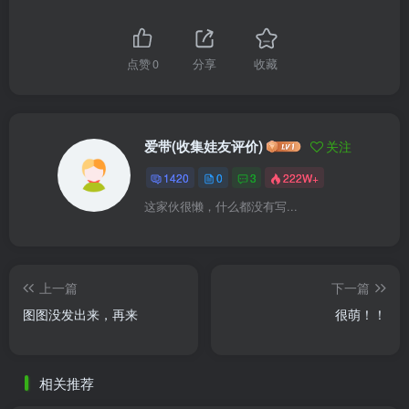
点赞
0
分享
收藏
爱带(收集娃友评价)
关注
1420
0
3
222W+
这家伙很懒，什么都没有写...
上一篇
下一篇
图图没发出来，再来
很萌！！
相关推荐