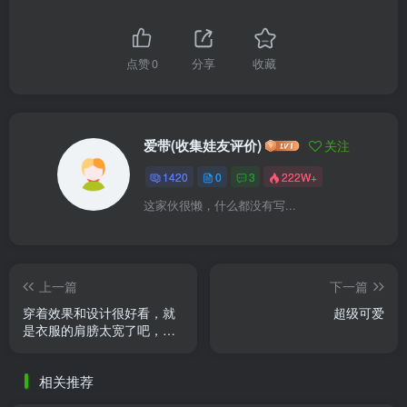
点赞
0
分享
收藏
爱带(收集娃友评价)
关注
1420
0
3
222W+
这家伙很懒，什么都没有写...
上一篇
下一篇
穿着效果和设计很好看，就
超级可爱
是衣服的肩膀太宽了吧，还
有披风，正常穿有点挂不
住，有小线头但在接受范围
相关推荐
内，小 ......