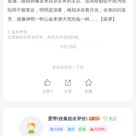
金属，眼睛则像是来自异世界的宝石。连黑暗都似乎因为惧
怕而不敢靠近，明明是深夜，祂却沐浴着月光，全身闪闪发
亮，就像神明一时心血来潮大驾光临一样……【舔屏】
©
版权声明
文章版权归作者所有，未经允许请勿转载。
THE END
喜欢就支持一下吧
点赞
0
分享
收藏
爱带(收集娃友评价)
关注
1420
0
3
222W+