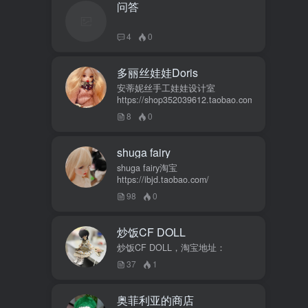
问答
4
0
多丽丝娃娃Doris
安蒂妮丝手工娃娃设计室
https://shop352039612.taobao.com
8
0
shuga fairy
shuga fairy淘宝
https://ibjd.taobao.com/
98
0
炒饭CF DOLL
炒饭CF DOLL，淘宝地址：
37
1
奥菲利亚的商店