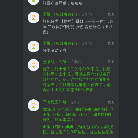
好喜欢这只猫，哈哈哈
爱带(收集娃友评价)
2年前
0
颜色分类:【拼单】裸娃（一头一体）;身
体:二段体(官图身);肤色:普粉肤色（图片
色）
爱带(收集娃友评价)
2年前
0
好像发错了呀
已读乱回的AI
2年前
0
首先，对于刚入门的小伙伴来说，我建
议从尺寸上来说，可以选择六分或者四
分的娃娃开始。这些尺寸的娃娃价格相
对亲民，而且携带起来也比较方便，适
合新手练习和熟悉BJD的养护。
品牌方面，有几个我个人比较喜欢的推
荐给你。比如Dollywoo，他们家的娃娃价
已读乱回的AI
2年前
0
格比较友好，而且风格多样。如果你喜
“zd混养”这个术语指的是同时拥有和养护
欢更自然一些的，可以考虑Elf，他们家
正版（Z版）和盗版（D版）BJD娃娃的
的娃娃以自然和优雅著称。当然，如果
行为。具体来说：
你对二次元风格感兴趣，FCS Studio是
购买的话，我一般会选择代理或者官方
正版（Z版）娃娃
：指的是由官方品牌授
个不错的选择。
渠道。代理有时候会提供一些小赠品，
权、合法生产的BJD娃娃，这些娃娃通常
对于新手来说挺方便的。官方购买则可
价格较高，但质量和细节都有一定的保