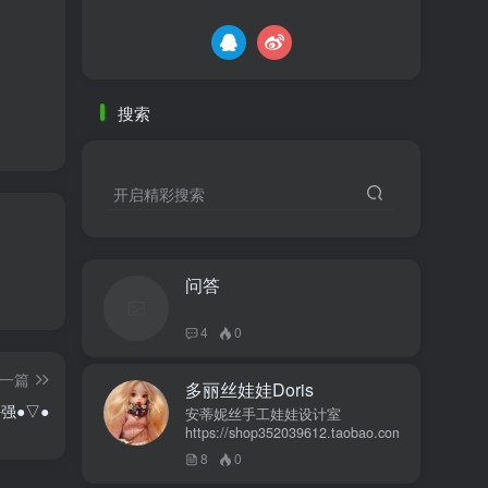
搜索
开启精彩搜索
问答
4
0
一篇
多丽丝娃娃Doris
强●▽●
安蒂妮丝手工娃娃设计室
https://shop352039612.taobao.com
8
0