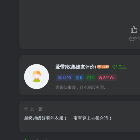
点赞
0
爱带(收集娃友评价)
关注
1420
0
3
222W+
这家伙很懒，什么都没有写...
上一篇
超级超级好看的衣服！！ 宝宝穿上去很合适！！