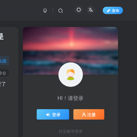
发布
是
私信
0
货了
HI！请登录
登录
注册
社交账号登录